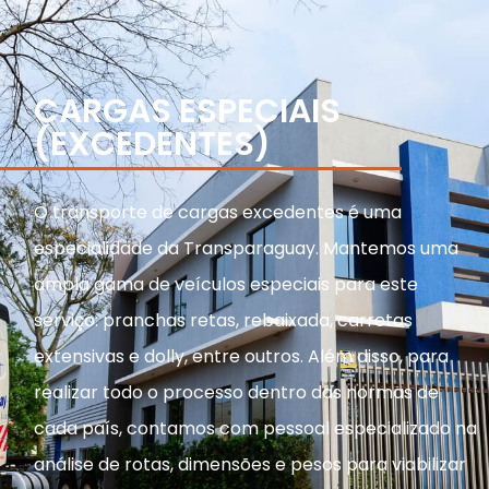
CARGAS ESPECIAIS
(EXCEDENTES)
O transporte de cargas excedentes é uma
especialidade da Transparaguay. Mantemos uma
ampla gama de veículos especiais para este
serviço: pranchas retas, rebaixada, carretas
extensivas e dolly, entre outros. Além disso, para
realizar todo o processo dentro das normas de
cada país, contamos com pessoal especializado na
análise de rotas, dimensões e pesos para viabilizar