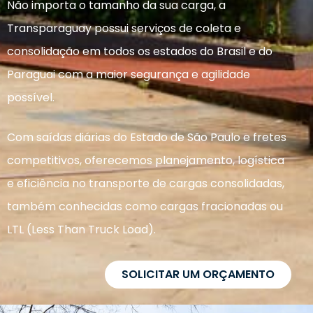
Não importa o tamanho da sua carga, a
Transparaguay possui serviços de coleta e
consolidação em todos os estados do Brasil e do
Paraguai com a maior segurança e agilidade
possível.
Com saídas diárias do Estado de São Paulo e fretes
competitivos, oferecemos planejamento, logística
e eficiência no transporte de cargas consolidadas,
também conhecidas como cargas fracionadas ou
LTL (Less Than Truck Load).
SOLICITAR UM ORÇAMENTO